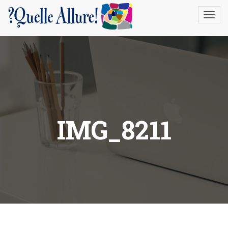
gtag('config', 'UA-22388996-1');
IMG_8211