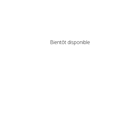
Ils Témoignent
Bientôt disponible
Bientôt disponible