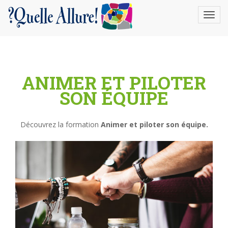
gtag('config', 'UA-22388996-1');
ANIMER ET PILOTER
SON ÉQUIPE
Découvrez la formation
Animer et piloter son équipe.