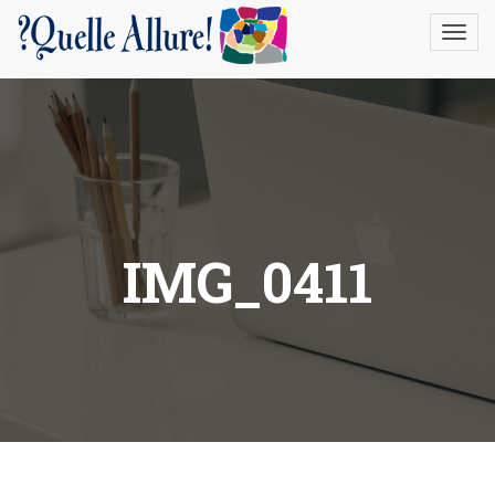
gtag('config', 'UA-22388996-1');
IMG_0411