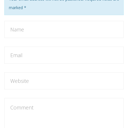
marked
*