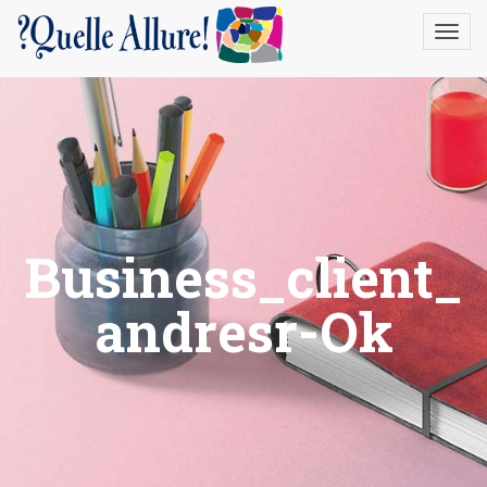
gtag('config', 'UA-22388996-1');
Business_client_
Andresr-Ok