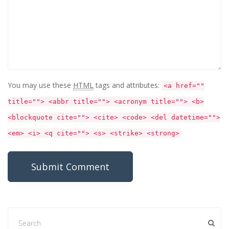
You may use these
HTML
tags and attributes:
<a href=""
title=""> <abbr title=""> <acronym title=""> <b>
<blockquote cite=""> <cite> <code> <del datetime="">
<em> <i> <q cite=""> <s> <strike> <strong>