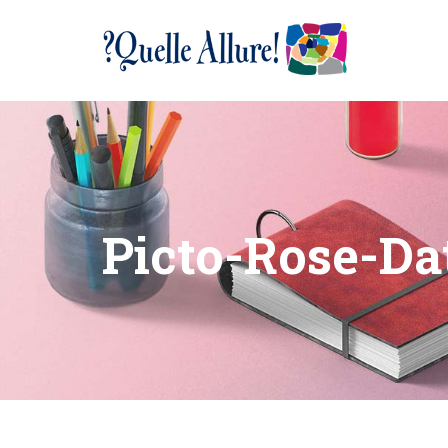
gtag('config', 'UA-22388996-1');
Picto-Rose-D