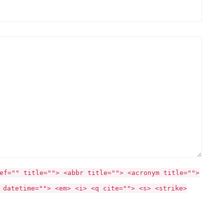
ef="" title=""> <abbr title=""> <acronym title="">
 datetime=""> <em> <i> <q cite=""> <s> <strike>