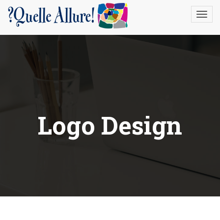
gtag('config', 'UA-22388996-1');
Logo Design