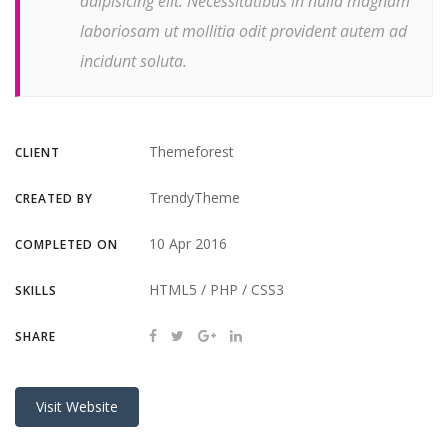
adipisicing elit. Necessitatibus in nulla magnam
laboriosam ut mollitia odit provident autem ad
incidunt soluta.
Themeforest
CLIENT
TrendyTheme
CREATED BY
10 Apr 2016
COMPLETED ON
HTML5 / PHP / CSS3
SKILLS
SHARE
Visit Website